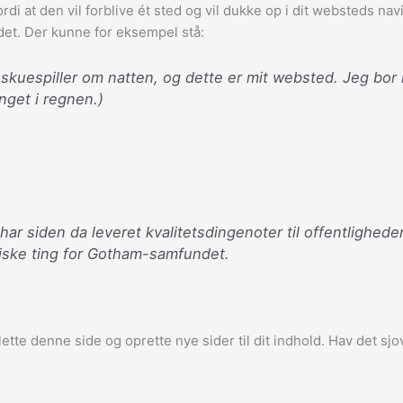
di at den vil forblive ét sted og vil dukke op i dit websteds nav
det. Der kunne for eksempel stå:
skuespiller om natten, og dette er mit websted. Jeg bor 
anget i regnen.)
har siden da leveret kvalitetsdingenoter til offentlighe
tiske ting for Gotham-samfundet.
lette denne side og oprette nye sider til dit indhold. Hav det sjov